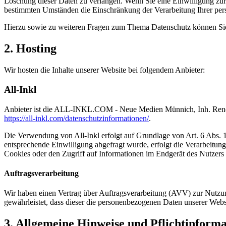
Löschung dieser Daten zu verlangen. Wenn Sie eine Einwilligung zur 
bestimmten Umständen die Einschränkung der Verarbeitung Ihrer per
Hierzu sowie zu weiteren Fragen zum Thema Datenschutz können Sie 
2. Hosting
Wir hosten die Inhalte unserer Website bei folgendem Anbieter:
All-Inkl
Anbieter ist die ALL-INKL.COM - Neue Medien Münnich, Inh. René Mü
https://all-inkl.com/datenschutzinformationen/
.
Die Verwendung von All-Inkl erfolgt auf Grundlage von Art. 6 Abs. 1 
entsprechende Einwilligung abgefragt wurde, erfolgt die Verarbeitu
Cookies oder den Zugriff auf Informationen im Endgerät des Nutzers 
Auftragsverarbeitung
Wir haben einen Vertrag über Auftragsverarbeitung (AVV) zur Nutzung
gewährleistet, dass dieser die personenbezogenen Daten unserer We
3. Allgemeine Hinweise und Pflicht­inform