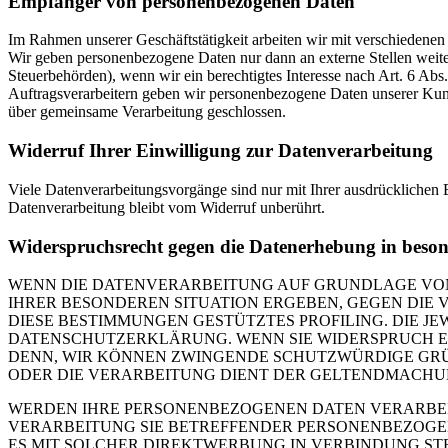
Empfänger von personenbezogenen Daten
Im Rahmen unserer Geschäftstätigkeit arbeiten wir mit verschiedenen
Wir geben personenbezogene Daten nur dann an externe Stellen weiter,
Steuerbehörden), wenn wir ein berechtigtes Interesse nach Art. 6 Ab
Auftragsverarbeitern geben wir personenbezogene Daten unserer Kunde
über gemeinsame Verarbeitung geschlossen.
Widerruf Ihrer Einwilligung zur Datenverarbeitung
Viele Datenverarbeitungsvorgänge sind nur mit Ihrer ausdrücklichen E
Datenverarbeitung bleibt vom Widerruf unberührt.
Widerspruchsrecht gegen die Datenerhebung in beso
WENN DIE DATENVERARBEITUNG AUF GRUNDLAGE VON ART
IHRER BESONDEREN SITUATION ERGEBEN, GEGEN DIE 
DIESE BESTIMMUNGEN GESTÜTZTES PROFILING. DIE J
DATENSCHUTZERKLÄRUNG. WENN SIE WIDERSPRUCH EI
DENN, WIR KÖNNEN ZWINGENDE SCHUTZWÜRDIGE GRÜN
ODER DIE VERARBEITUNG DIENT DER GELTENDMACHUN
WERDEN IHRE PERSONENBEZOGENEN DATEN VERARBEITE
VERARBEITUNG SIE BETREFFENDER PERSONENBEZOGEN
ES MIT SOLCHER DIREKTWERBUNG IN VERBINDUNG ST