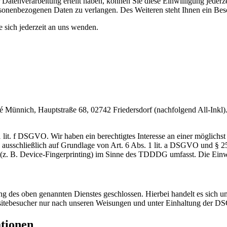
Datenverarbeitung erteilt haben, können Sie diese Einwilligung jederz
sonenbezogenen Daten zu verlangen. Des Weiteren steht Ihnen ein Besc
sich jederzeit an uns wenden.
nnich, Hauptstraße 68, 02742 Friedersdorf (nachfolgend All-Inkl). 
lit. f DSGVO. Wir haben ein berechtigtes Interesse an einer möglichst 
ng ausschließlich auf Grundlage von Art. 6 Abs. 1 lit. a DSGVO und §
(z. B. Device-Fingerprinting) im Sinne des TDDDG umfasst. Die Einwill
 des oben genannten Dienstes geschlossen. Hierbei handelt es sich um
bsitebesucher nur nach unseren Weisungen und unter Einhaltung der D
ationen