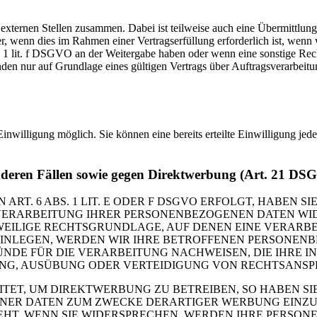
 externen Stellen zusammen. Dabei ist teilweise auch eine Übermittlung
 wenn dies im Rahmen einer Vertragserfüllung erforderlich ist, wenn wi
s. 1 lit. f DSGVO an der Weitergabe haben oder wenn eine sonstige Re
n nur auf Grundlage eines gültigen Vertrags über Auftragsverarbeitun
inwilligung möglich. Sie können eine bereits erteilte Einwilligung jed
nderen Fällen sowie gegen Direktwerbung (Art. 21 DS
. 6 ABS. 1 LIT. E ODER F DSGVO ERFOLGT, HABEN SIE
VERARBEITUNG IHRER PERSONENBEZOGENEN DATEN WIDE
EWEILIGE RECHTSGRUNDLAGE, AUF DENEN EINE VERARBE
NLEGEN, WERDEN WIR IHRE BETROFFENEN PERSONENBE
DE FÜR DIE VERARBEITUNG NACHWEISEN, DIE IHRE IN
G, AUSÜBUNG ODER VERTEIDIGUNG VON RECHTSANSPRÜC
T, UM DIREKTWERBUNG ZU BETREIBEN, SO HABEN SIE
ER DATEN ZUM ZWECKE DERARTIGER WERBUNG EINZULEG
EHT. WENN SIE WIDERSPRECHEN, WERDEN IHRE PERSO